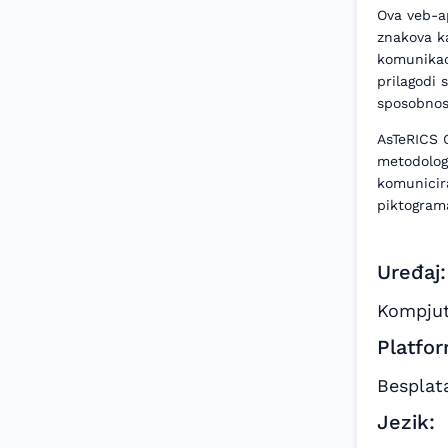
Ova veb-ap
znakova k
komunikac
prilagodi 
sposobnost
AsTeRICS 
metodolog
komunicir
piktogram
Uređaj:
Kompjut
Platfor
Besplat
Jezik: