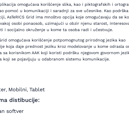
likacija omogućava korišćenje slika, kao i piktografskih i ortogra
ao pomoć u komunikaciji i saradnji za sve učesnike. Kao podrška
iji, AsTeRICS Grid ima mnoštvo opcija koje omogućavaju da se k
svakoj osobi ponaosob, uzimajući u obzir njenu starost, interesov
i i socijalno okruženje u kome ta osoba radi i učestvuje.
Grid omogućava korišćenje potpomognutog prirodnog jezika kao
ije koja daje prednost jeziku kroz modelovanje u kome odrasla o
a sa korisnikom AAK koji koristi podršku njegovom govornom jezi
a koji se pojavljuju u odabranom sistemu komunikacije.
er
Mobilni
Tablet
,
,
ma distibucije:
an softver