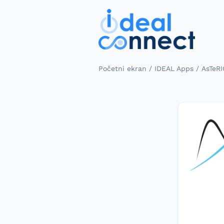
/
/
Početni ekran
IDEAL Apps
AsTeRI