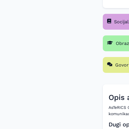
Socija
Obraz
Govor
Opis 
AsTeRICS G
komunikac
Dugi op