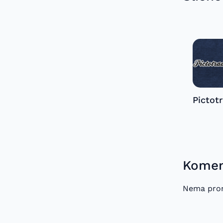
Pictot
Koment
Nema pron