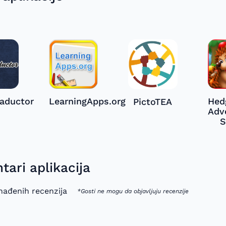
raductor
LearningApps.org
Hed
PictoTEA
Adv
S
ari aplikacija
ađenih recenzija
*Gosti ne mogu da objavljuju recenzije