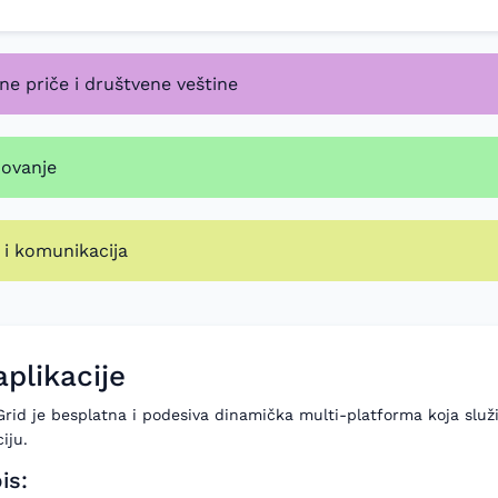
lne priče i društvene veštine
ovanje
 i komunikacija
aplikacije
rid je besplatna i podesiva dinamička multi-platforma koja služi
iju.
is: