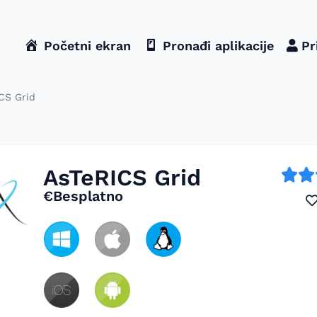
Početni ekran
Pronađi aplikacije
Pr
CS Grid
AsTeRICS Grid
€Besplatno