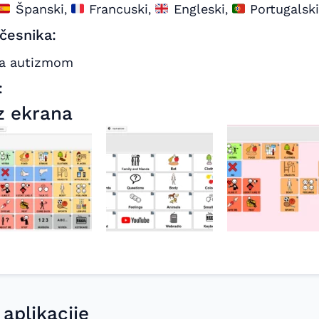
Španski
Francuski
Engleski
Portugalski
,
,
,
učesnika:
sa autizmom
:
z ekrana
 aplikacije