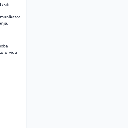
fskih
omunikator
anja,
soba
ku u vidu