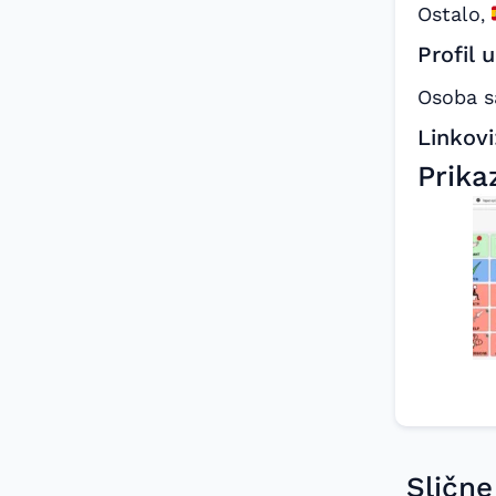
Ostalo
,
Profil 
Osoba 
Linkovi
Prika
Slične