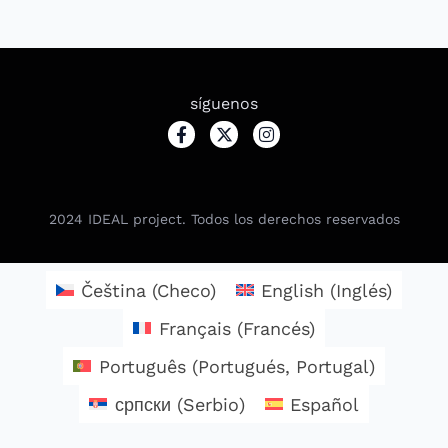
síguenos
2024
IDEAL project. Todos los derechos reservados
Čeština
(
Checo
)
English
(
Inglés
)
Français
(
Francés
)
Português
(
Portugués, Portugal
)
српски
(
Serbio
)
Español