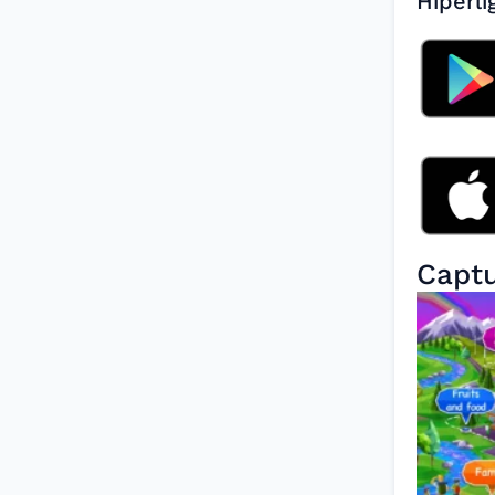
Hiperli
Captu