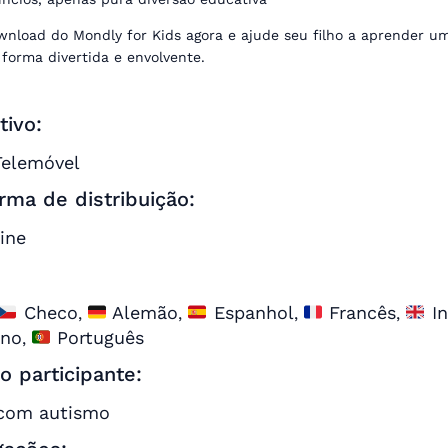
wnload do Mondly for Kids agora e ajude seu filho a aprender u
forma divertida e envolvente.
tivo:
Telemóvel
rma de distribuição:
ine
:
Checo
Alemão
Espanhol
Francês
In
,
,
,
,
ano
Português
,
do participante:
com autismo