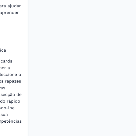
ara ajudar
 aprender
ica
hcards
her a
leccione o
os rapazes
vas
 secção de
 do rápido
ndo-lhe
 sua
ompetências