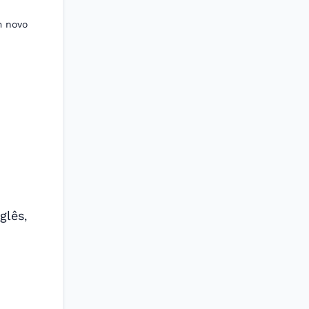
m novo
glês
,