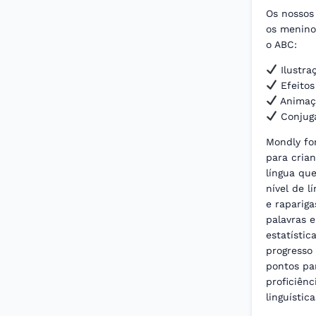
Os nossos 
os menino
o ABC:
Ilustra
Efeitos
Animaçõ
Conjuga
Mondly fo
para cria
língua que
nível de l
e raparig
palavras 
estatísti
progresso 
pontos pa
proficiênc
linguístic