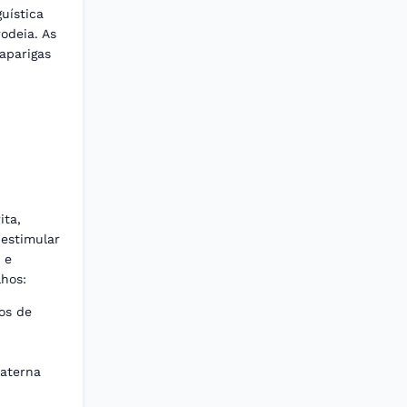
uística
odeia. As
aparigas
ita,
 estimular
 e
lhos:
os de
materna