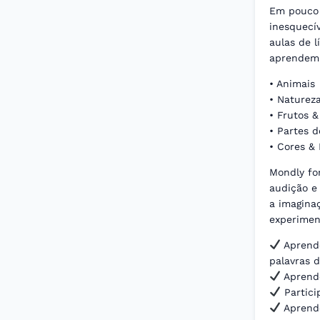
Em pouco 
inesquecí
aulas de l
aprendem 
• Animais
• Naturez
• Frutos 
• Partes 
• Cores &
Mondly for
audição e
a imaginaç
experiment
Aprende
palavras d
Aprende
Partici
Aprende