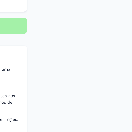
r uma
ntes aos
nos de
r inglês,