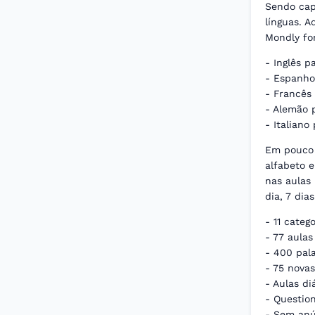
Sendo cap
línguas. A
Mondly for
- Inglês p
- Espanho
- Francês
- Alemão 
- Italiano
Em pouco 
alfabeto 
nas aulas 
dia, 7 di
- 11 categ
- 77 aula
- 400 pal
- 75 nova
- Aulas di
- Question
- Sem anú