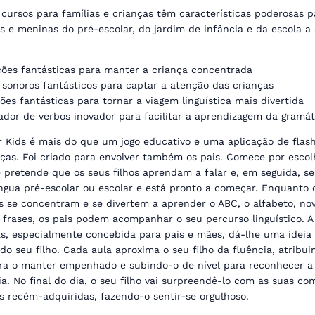
cursos para famílias e crianças têm características poderosas p
s e meninas do pré-escolar, do jardim de infância e da escola a
ções fantásticas para manter a criança concentrada
 sonoros fantásticos para captar a atenção das crianças
es fantásticas para tornar a viagem linguística mais divertida
dor de verbos inovador para facilitar a aprendizagem da gramát
r Kids é mais do que um jogo educativo e uma aplicação de flas
nças. Foi criado para envolver também os pais. Comece por escol
 pretende que os seus filhos aprendam a falar e, em seguida, se
íngua pré-escolar ou escolar e está pronto a começar. Enquanto 
as se concentram e se divertem a aprender o ABC, o alfabeto, no
e frases, os pais podem acompanhar o seu percurso linguístico. A
cas, especialmente concebida para pais e mães, dá-lhe uma ideia
do seu filho. Cada aula aproxima o seu filho da fluência, atribui
ra o manter empenhado e subindo-o de nível para reconhecer a
ia. No final do dia, o seu filho vai surpreendê-lo com as suas c
as recém-adquiridas, fazendo-o sentir-se orgulhoso.