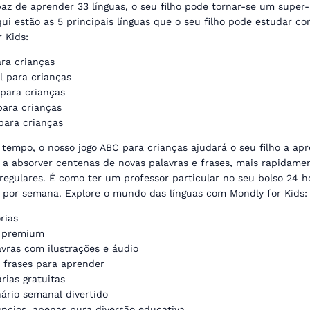
az de aprender 33 línguas, o seu filho pode tornar-se um super-
qui estão as 5 principais línguas que o seu filho pode estudar c
 Kids:
ara crianças
l para crianças
 para crianças
para crianças
 para crianças
tempo, o nosso jogo ABC para crianças ajudará o seu filho a ap
e a absorver centenas de novas palavras e frases, mais rapidame
regulares. É como ter um professor particular no seu bolso 24 h
as por semana. Explore o mundo das línguas com Mondly for Kids:
orias
s premium
avras com ilustrações e áudio
s frases para aprender
árias gratuitas
ário semanal divertido
ncios, apenas pura diversão educativa