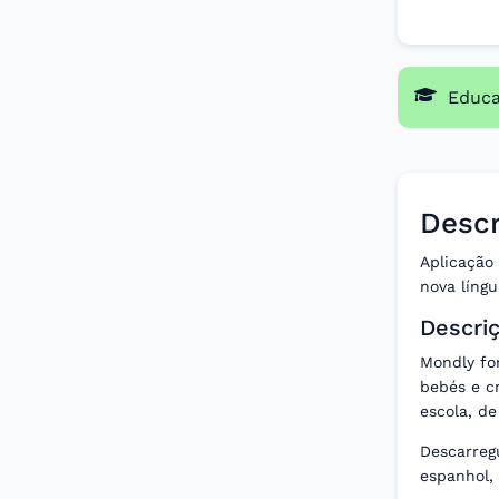
Educ
Descr
Aplicação 
nova líng
Descri
Mondly for
bebés e c
escola, de
Descarregu
espanhol,