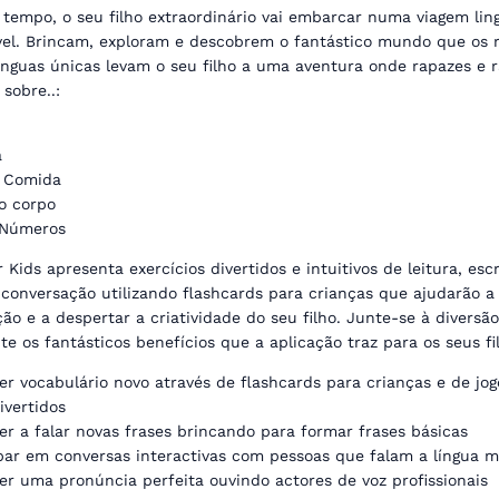
tempo, o seu filho extraordinário vai embarcar numa viagem ling
vel. Brincam, exploram e descobrem o fantástico mundo que os r
ínguas únicas levam o seu filho a uma aventura onde rapazes e r
sobre..:
a
& Comida
do corpo
 Números
 Kids apresenta exercícios divertidos e intuitivos de leitura, escr
 conversação utilizando flashcards para crianças que ajudarão a
ão e a despertar a criatividade do seu filho. Junte-se à diversão
e os fantásticos benefícios que a aplicação traz para os seus fi
r vocabulário novo através de flashcards para crianças e de jog
ivertidos
r a falar novas frases brincando para formar frases básicas
par em conversas interactivas com pessoas que falam a língua 
r uma pronúncia perfeita ouvindo actores de voz profissionais