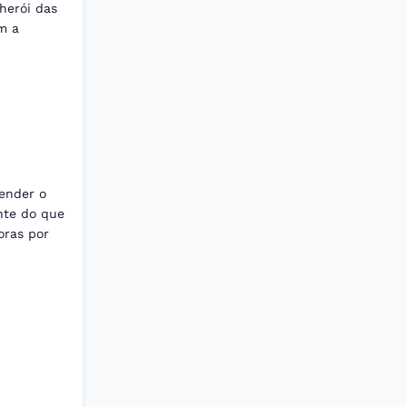
herói das
om a
render o
nte do que
oras por