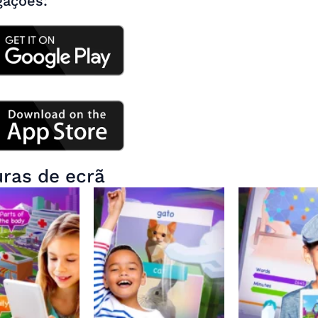
gações:
ras de ecrã