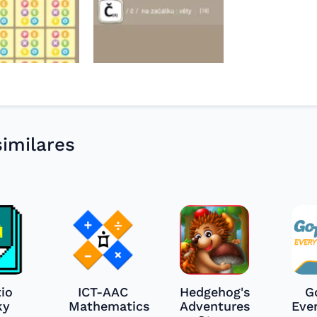
imilares
io
ICT-AAC
Hedgehog's
G
ky
Mathematics
Adventures
Eve