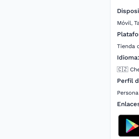
Disposi
Móvil
T
,
Platafo
Tienda 
Idioma
🇨🇿 Ch
Perfil 
Persona
Enlace