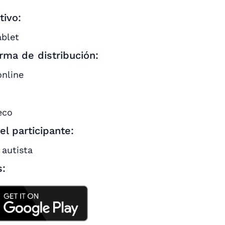
tivo:
ablet
rma de distribución:
online
:
eco
del participante:
 autista
s: