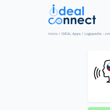
/
/
Inicio
IDEAL Apps
Logopedie : cvi