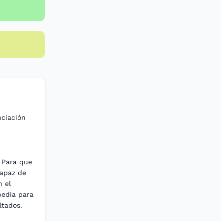
nciación
. Para que
capaz de
n el
opedia para
ltados.