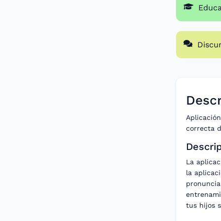
Educa
Discu
Descr
Aplicació
correcta d
Descrip
La aplicac
la aplicac
pronuncia
entrenamie
tus hijos 