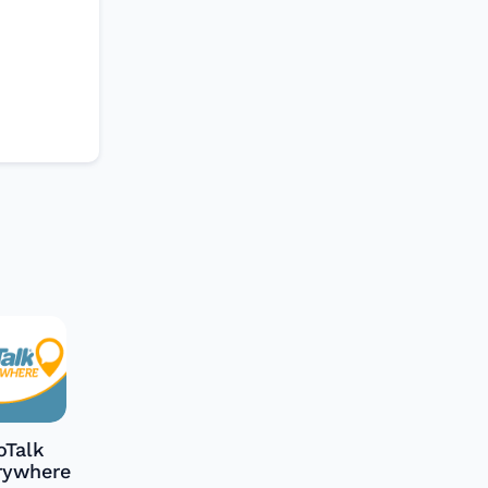
oTalk
rywhere