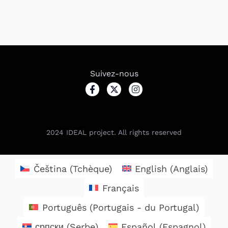
Suivez-nous
2024
IDEAL project. All rights reserved
Čeština
(
Tchèque
)
English
(
Anglais
)
Français
Português
(
Portugais - du Portugal
)
српски
(
Serbe
)
Español
(
Espagnol
)