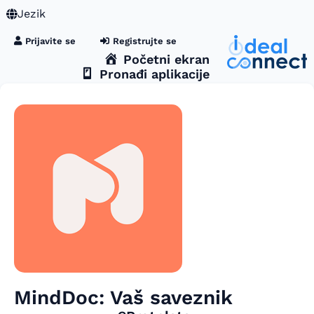
Jezik
Prijavite se
Registrujte se
Početni ekran
Pronađi aplikacije
MindDoc: Vaš saveznik