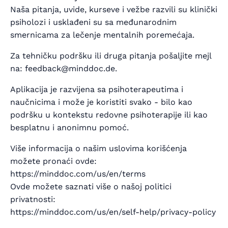
Naša pitanja, uvide, kurseve i vežbe razvili su klinički
psiholozi i usklađeni su sa međunarodnim
smernicama za lečenje mentalnih poremećaja.
Za tehničku podršku ili druga pitanja pošaljite mejl
na: feedback@minddoc.de.
Aplikacija je razvijena sa psihoterapeutima i
naučnicima i može je koristiti svako - bilo kao
podršku u kontekstu redovne psihoterapije ili kao
besplatnu i anonimnu pomoć.
Više informacija o našim uslovima korišćenja
možete pronaći ovde:
https://minddoc.com/us/en/terms
Ovde možete saznati više o našoj politici
privatnosti:
https://minddoc.com/us/en/self-help/privacy-policy