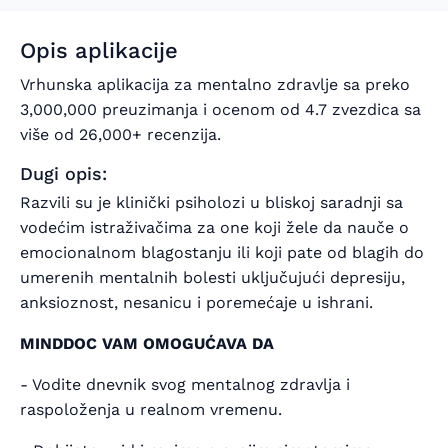
Opis aplikacije
Vrhunska aplikacija za mentalno zdravlje sa preko
3,000,000 preuzimanja i ocenom od 4.7 zvezdica sa
više od 26,000+ recenzija.
Dugi opis:
Razvili su je klinički psiholozi u bliskoj saradnji sa
vodećim istraživačima za one koji žele da nauče o
emocionalnom blagostanju ili koji pate od blagih do
umerenih mentalnih bolesti uključujući depresiju,
anksioznost, nesanicu i poremećaje u ishrani.
MINDDOC VAM OMOGUĆAVA DA
- Vodite dnevnik svog mentalnog zdravlja i
raspoloženja u realnom vremenu.