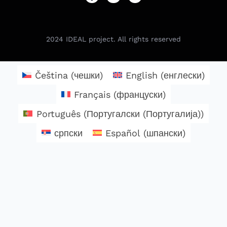
2024
IDEAL project. All rights reserved
Čeština
(
чешки
)
English
(
енглески
)
Français
(
француски
)
Português
(
Португалски (Португалија)
)
српски
Español
(
шпански
)