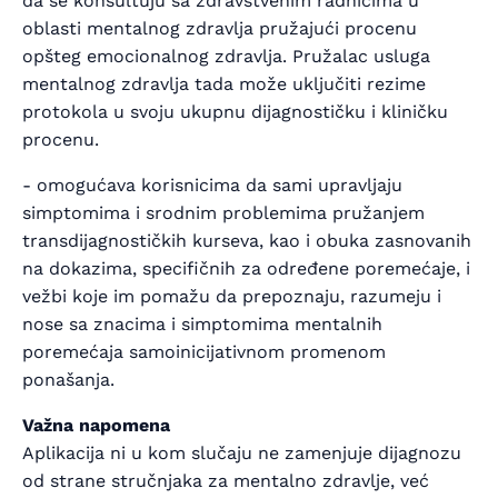
da se konsultuju sa zdravstvenim radnicima u
oblasti mentalnog zdravlja pružajući procenu
opšteg emocionalnog zdravlja. Pružalac usluga
mentalnog zdravlja tada može uključiti rezime
protokola u svoju ukupnu dijagnostičku i kliničku
procenu.
- omogućava korisnicima da sami upravljaju
simptomima i srodnim problemima pružanjem
transdijagnostičkih kurseva, kao i obuka zasnovanih
na dokazima, specifičnih za određene poremećaje, i
vežbi koje im pomažu da prepoznaju, razumeju i
nose sa znacima i simptomima mentalnih
poremećaja samoinicijativnom promenom
ponašanja.
Važna napomena
Aplikacija ni u kom slučaju ne zamenjuje dijagnozu
od strane stručnjaka za mentalno zdravlje, već