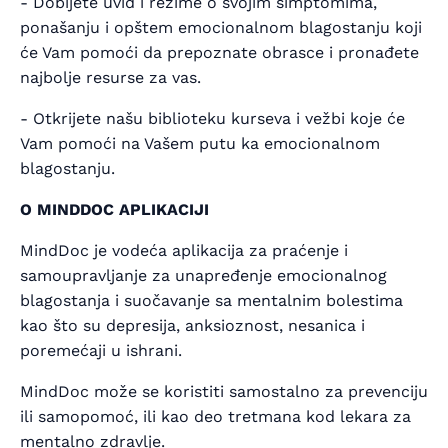
- Dobijete uvid i rezime o svojim simptomima,
ponašanju i opštem emocionalnom blagostanju koji
će Vam pomoći da prepoznate obrasce i pronađete
najbolje resurse za vas.
- Otkrijete našu biblioteku kurseva i vežbi koje će
Vam pomoći na Vašem putu ka emocionalnom
blagostanju.
O MINDDOC APLIKACIJI
MindDoc je vodeća aplikacija za praćenje i
samoupravljanje za unapređenje emocionalnog
blagostanja i suočavanje sa mentalnim bolestima
kao što su depresija, anksioznost, nesanica i
poremećaji u ishrani.
MindDoc može se koristiti samostalno za prevenciju
ili samopomoć, ili kao deo tretmana kod lekara za
mentalno zdravlje.