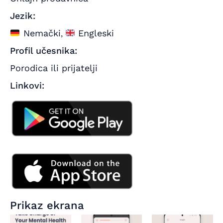
Jezik:
Nemački
Engleski
,
Profil učesnika:
Porodica ili prijatelji
Linkovi:
Prikaz ekrana