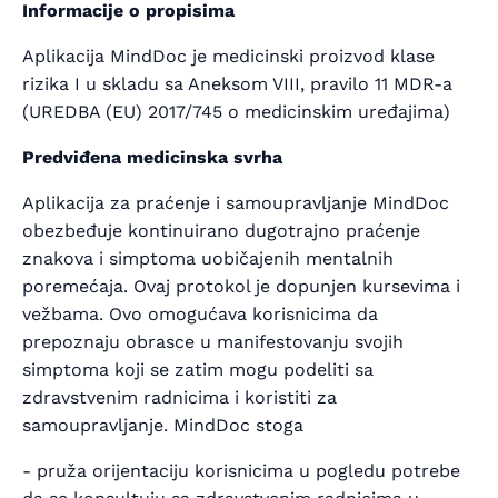
Informacije o propisima
Aplikacija MindDoc je medicinski proizvod klase
rizika I u skladu sa Aneksom VIII, pravilo 11 MDR-a
(UREDBA (EU) 2017/745 o medicinskim uređajima)
Predviđena medicinska svrha
Aplikacija za praćenje i samoupravljanje MindDoc
obezbeđuje kontinuirano dugotrajno praćenje
znakova i simptoma uobičajenih mentalnih
poremećaja. Ovaj protokol je dopunjen kursevima i
vežbama. Ovo omogućava korisnicima da
prepoznaju obrasce u manifestovanju svojih
simptoma koji se zatim mogu podeliti sa
zdravstvenim radnicima i koristiti za
samoupravljanje. MindDoc stoga
- pruža orijentaciju korisnicima u pogledu potrebe