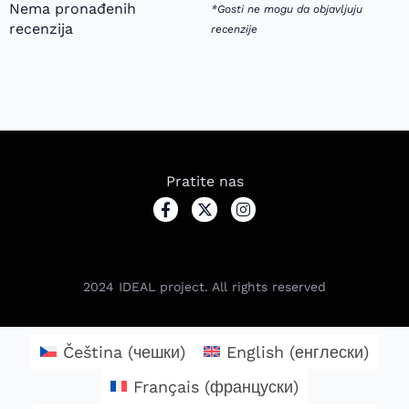
Nema pronađenih
*Gosti ne mogu da objavljuju
recenzija
recenzije
Pratite nas
2024
IDEAL project. All rights reserved
Čeština
(
чешки
)
English
(
енглески
)
Français
(
француски
)