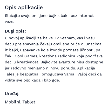
Opis aplikacije
Slušajte svoje omiljene bajke, čak i bez internet
veze.
Dugi opis:
U novoj aplikaciji za bajke TV Seznam, Vas i Vašu
decu pre spavanja čekaju omiljene priče o junacima
iz bajki, uspavanke koje izvode poznate ličnosti, pa
čak i Cool Games, kreativna radionica koja podržava
dečiju kreativnost. Bajkovite avanture nisu dostupne
jer redovno menjamo njihovu ponudu. Aplikacija
Tales je besplatna i omogućava Vama i Vašoj deci da
vidite sve bilo kada i bilo gde.
Uređaj:
Mobilni
Tablet
,