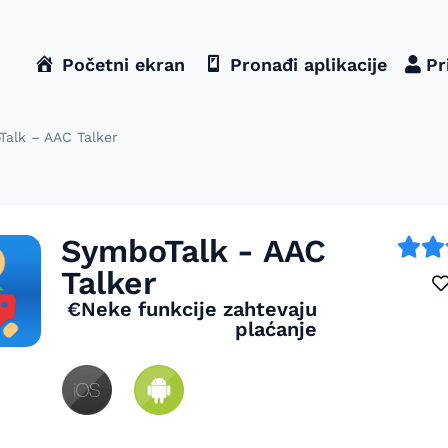
Početni ekran
Pronađi aplikacije
Pr
alk – AAC Talker
SymboTalk - AAC
Talker
€Neke funkcije zahtevaju
plaćanje