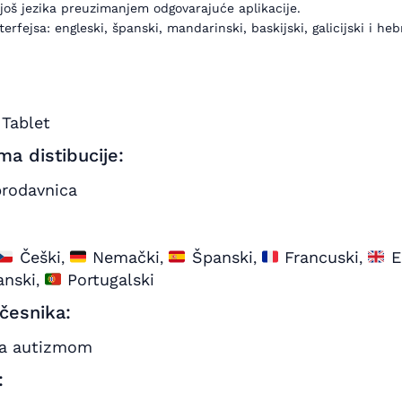
još jezika preuzimanjem odgovarajuće aplikacije.
terfejsa: engleski, španski, mandarinski, baskijski, galicijski i heb
Tablet
ma distibucije:
prodavnica
Češki
Nemački
Španski
Francuski
E
,
,
,
,
anski
Portugalski
,
učesnika:
sa autizmom
: