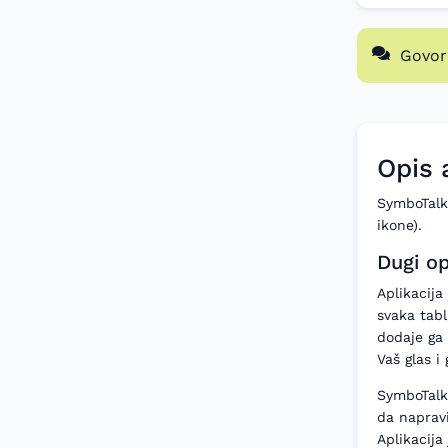
Govor
Opis 
SymboTalk 
ikone).
Dugi op
Aplikacija
svaka tabl
dodaje ga 
Vaš glas i
SymboTalk 
da naprav
Aplikacija