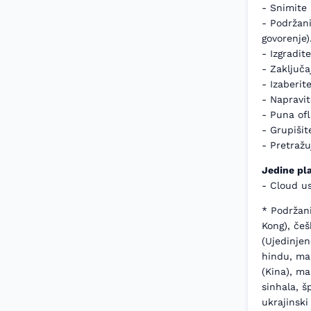
- Snimite 
- Podržani
govorenje)
- Izgradit
- Zaključa
- Izaberit
- Napravit
- Puna ofl
- Grupišit
- Pretražu
Jedine pla
- Cloud u
* Podržani
Kong), češk
(Ujedinjen
hindu, mađ
(Kina), man
sinhala, š
ukrajinski