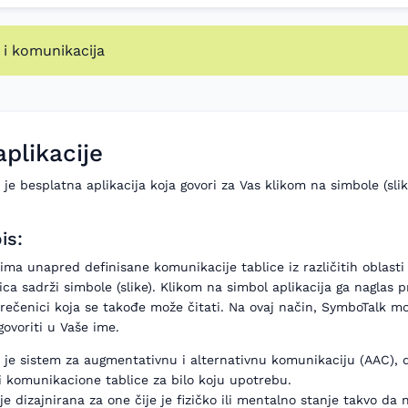
 i komunikacija
aplikacije
je besplatna aplikacija koja govori za Vas klikom na simbole (slike
is:
 ima unapred definisane komunikacije tablice iz različitih oblasti 
ica sadrži simbole (slike). Klikom na simbol aplikacija ga naglas p
rečenici koja se takođe može čitati. Na ovaj način, SymboTalk mo
 govoriti u Vaše ime.
je sistem za augmentativnu i alternativnu komunikaciju (AAC), d
i komunikacione tablice za bilo koju upotrebu.
 je dizajnirana za one čije je fizičko ili mentalno stanje takvo da