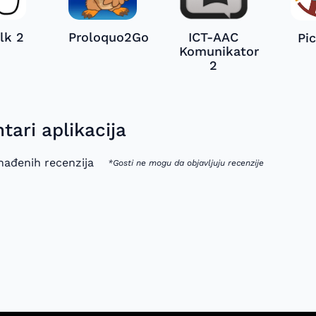
alk 2
Proloquo2Go
ICT-AAC
Pi
Komunikator
2
ari aplikacija
ađenih recenzija
*Gosti ne mogu da objavljuju recenzije