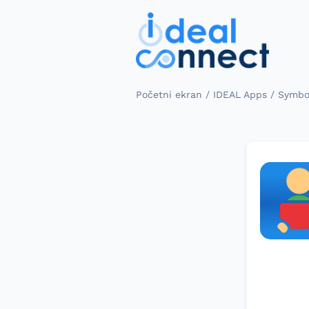
/
/
Početni ekran
IDEAL Apps
SymboT