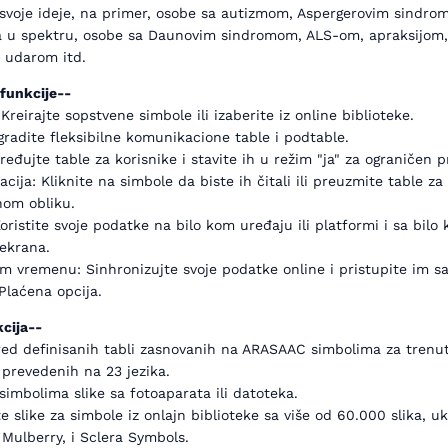
svoje ideje, na primer, osobe sa autizmom, Aspergerovim sindromo
a u spektru, osobe sa Daunovim sindromom, ALS-om, apraksijom,
udarom itd.
funkcije--
 Kreirajte sopstvene simbole ili izaberite iz online biblioteke.
zgradite fleksibilne komunikacione table i podtable.
 Uređujte table za korisnike i stavite ih u režim "ja" za ograničen p
cija: Kliknite na simbole da biste ih čitali ili preuzmite table za
om obliku.
oristite svoje podatke na bilo kom uređaju ili platformi i sa bilo
 ekrana.
m vremenu: Sinhronizujte svoje podatke online i pristupite im sa
Plaćena opcija.
cija--
red definisanih tabli zasnovanih na ARASAAC simbolima za trenu
prevedenih na 23 jezika.
simbolima slike sa fotoaparata ili datoteka.
te slike za simbole iz onlajn biblioteke sa više od 60.000 slika, uk
Mulberry, i Sclera Symbols.