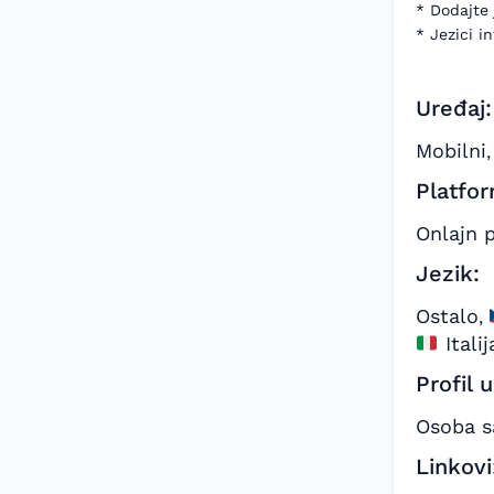
* Dodajte 
* Jezici in
Uređaj:
Mobilni
,
Platfor
Onlajn 
Jezik:
Ostalo
,
Italij
Profil 
Osoba 
Linkovi