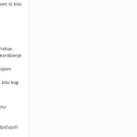
m ili bilo
ristup.
 korišćenje
 kojom
 bilo kog
tnu
ljučujući