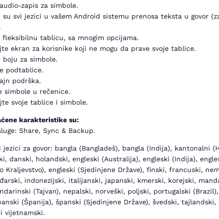
audio-zapis za simbole.
 su svi jezici u vašem Android sistemu prenosa teksta u govor (z
.
e fleksibilnu tablicu, sa mnogim opcijama.
jte ekran za korisnike koji ne mogu da prave svoje tablice.
e boju za simbole.
e podtablice.
ajn podrška.
e simbole u rečenice.
jte svoje tablice i simbole.
ćene karakteristike su:
sluge: Share, Sync & Backup.
 jezici za govor: bangla (Bangladeš), bangla (Indija), kantonalni (
i, danski, holandski, engleski (Australija), engleski (Indija), engle
o Kraljevstvo), engleski (Sjedinjene Države), finski, francuski, ne
arski, indonezijski, italijanski, japanski, kmerski, korejski, mand
darinski (Tajvan), nepalski, norveški, poljski, portugalski (Brazil),
panski (Španija), španski (Sjedinjene Države), švedski, tajlandski, 
 i vijetnamski.