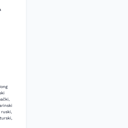
a
Hong
ski
mački,
arinski
 ruski,
turski,