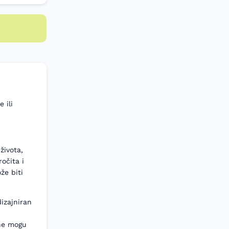
 ili
života,
ročita i
že biti
izajniran
 ne mogu