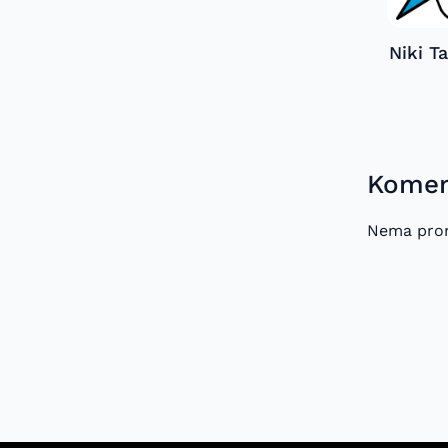
Niki T
Koment
Nema pron