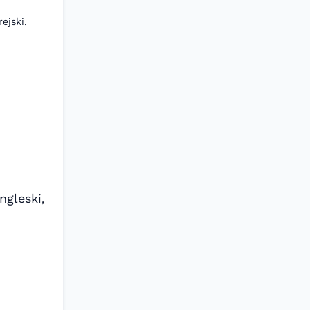
rejski.
ngleski
,