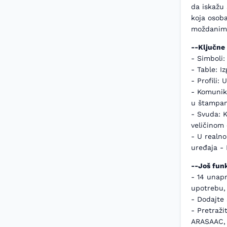
da iskažu 
koja osob
moždanim 
--Ključne 
- Simboli:
- Table: I
- Profili:
- Komunika
u štampan
- Svuda: K
veličinom
- U realno
uređaja - 
--Još funk
- 14 unap
upotrebu, 
- Dodajte 
- Pretraži
ARASAAC, 