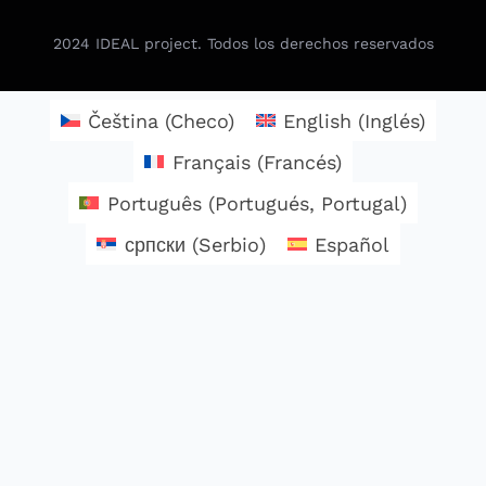
2024
IDEAL project. Todos los derechos reservados
Čeština
(
Checo
)
English
(
Inglés
)
Français
(
Francés
)
Português
(
Portugués, Portugal
)
српски
(
Serbio
)
Español