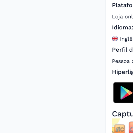
Platafo
Loja onl
Idioma
Inglê
Perfil 
Pessoa 
Hiperli
Captu