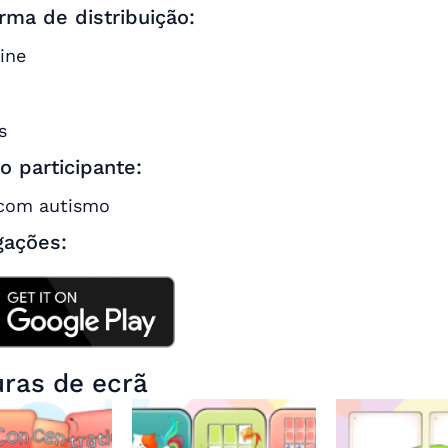
rma de distribuição:
ine
:
s
do participante:
com autismo
gações:
ras de ecrã