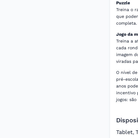
Puzzle
Treina o r
que podem
completa.
Jogo da m
Treina a 
cada ronda
imagem do
viradas pa
O nível de
pré-escol
anos pode
incentivo
jogos: são
Disposi
Tablet
,