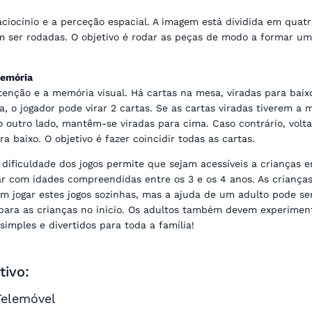
aciocínio e a perceção espacial. A imagem está dividida em quat
 ser rodadas. O objetivo é rodar as peças de modo a formar u
emória
atenção e a memória visual. Há cartas na mesa, viradas para baix
, o jogador pode virar 2 cartas. Se as cartas viradas tiverem a
 outro lado, mantêm-se viradas para cima. Caso contrário, volt
ra baixo. O objetivo é fazer coincidir todas as cartas.
 dificuldade dos jogos permite que sejam acessíveis a crianças 
ar com idades compreendidas entre os 3 e os 4 anos. As criança
m jogar estes jogos sozinhas, mas a ajuda de um adulto pode s
 para as crianças no início. Os adultos também devem experimen
 simples e divertidos para toda a família!
tivo:
Telemóvel