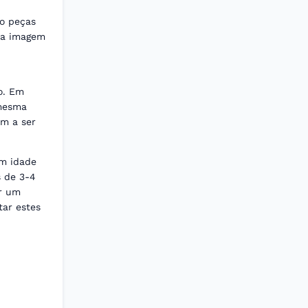
ro peças
ma imagem
o. Em
 mesma
am a ser
em idade
s de 3-4
er um
tar estes