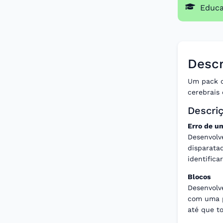
Educ
Descr
Um pack d
cerebrais
Descri
Erro de um
Desenvolv
disparata
identifica
Blocos
Desenvolv
com uma p
até que t