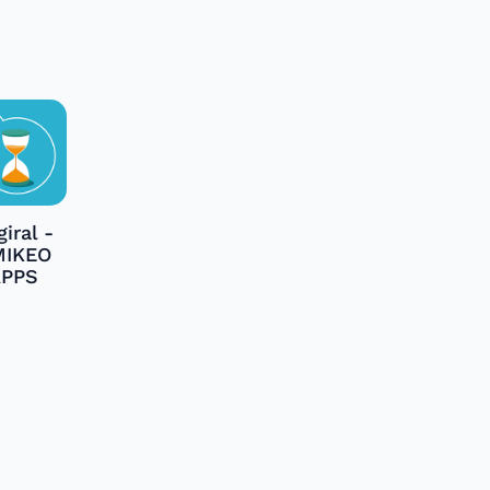
iral -
MIKEO
APPS