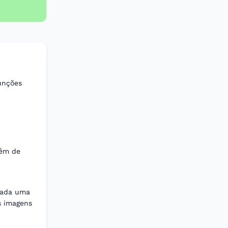
funções
têm de
 cada uma
s imagens