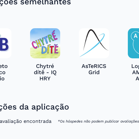
ações semelhantes
eto
Chytré
AsTeRICS
Log
ico
dítě - IQ
Grid
A
io
HRY
ções da aplicação
valiação encontrada
*Os hóspedes não podem publicar avaliações