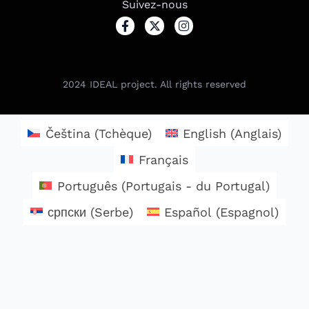
Suivez-nous
2024
IDEAL project. All rights reserved
Čeština
(
Tchèque
)
English
(
Anglais
)
Français
Português
(
Portugais - du Portugal
)
српски
(
Serbe
)
Español
(
Espagnol
)