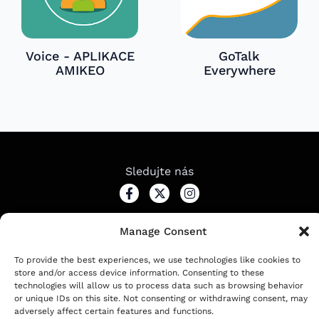
Voice - APLIKACE
GoTalk
AMIKEO
Everywhere
Sledujte nás
Manage Consent
2024
IDEAL project. All rights reserved
To provide the best experiences, we use technologies like cookies to
store and/or access device information. Consenting to these
technologies will allow us to process data such as browsing behavior
or unique IDs on this site. Not consenting or withdrawing consent, may
Čeština
English
(
Angličtina
)
adversely affect certain features and functions.