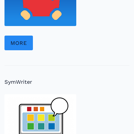
MORE
SymWriter