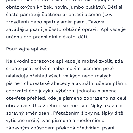
obrázkových knížek, novin, jumbo plakátů). Děti si
často pamatují špatnou orientaci písmen (tzv.
zrcadlení) nebo špatný směr psaní. Takové
zavádějící psaní je často obtížné opravit. Aplikace je
určena pro předškolní a školní děti.
Používejte aplikaci
Na úvodní obrazovce aplikace je možné zvolit, zda
chcete psát velkým nebo malým písmem, poté
následuje přehled všech velkých nebo malých
písmen chorvatské abecedy a aktuální učební plán z
chorvatského jazyka. Výběrem jednoho písmene
otevřete přehled, kde je písmeno zobrazeno na celé
obrazovce. U každého písmene jsou šipky ukazující
správný směr psaní. Přetažením šipky na šipky dítě
vytiskne určitý tvar písmene a moderním a
zábavným způsobem překoná předvídání psaní.