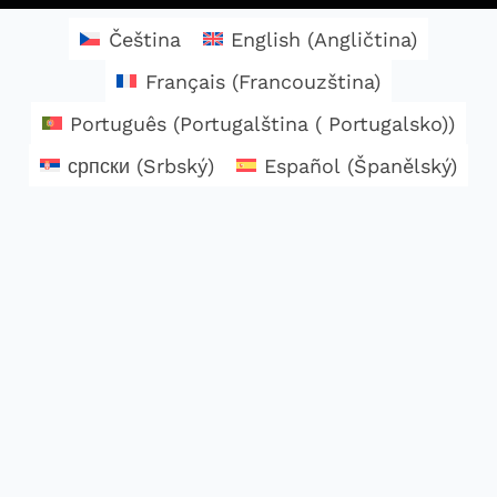
Čeština
English
(
Angličtina
)
Français
(
Francouzština
)
Português
(
Portugalština ( Portugalsko)
)
српски
(
Srbský
)
Español
(
Španělský
)