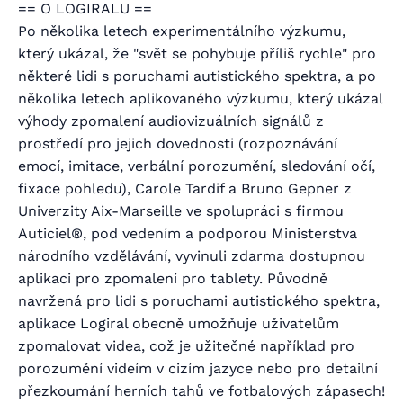
== O LOGIRALU ==
Po několika letech experimentálního výzkumu,
který ukázal, že "svět se pohybuje příliš rychle" pro
některé lidi s poruchami autistického spektra, a po
několika letech aplikovaného výzkumu, který ukázal
výhody zpomalení audiovizuálních signálů z
prostředí pro jejich dovednosti (rozpoznávání
emocí, imitace, verbální porozumění, sledování očí,
fixace pohledu), Carole Tardif a Bruno Gepner z
Univerzity Aix-Marseille ve spolupráci s firmou
Auticiel®, pod vedením a podporou Ministerstva
národního vzdělávání, vyvinuli zdarma dostupnou
aplikaci pro zpomalení pro tablety. Původně
navržená pro lidi s poruchami autistického spektra,
aplikace Logiral obecně umožňuje uživatelům
zpomalovat videa, což je užitečné například pro
porozumění videím v cizím jazyce nebo pro detailní
přezkoumání herních tahů ve fotbalových zápasech!