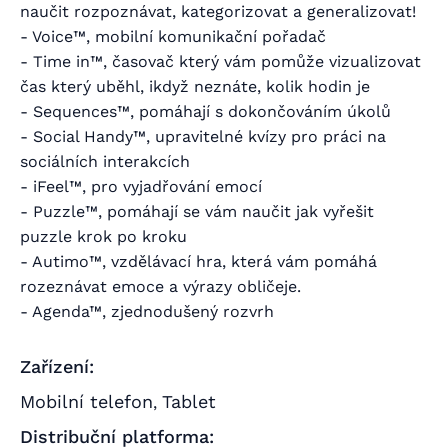
naučit rozpoznávat, kategorizovat a generalizovat!
- Voice™, mobilní komunikační pořadač
- Time in™, časovač který vám pomůže vizualizovat
čas který uběhl, ikdyž neznáte, kolik hodin je
- Sequences™, pomáhají s dokončováním úkolů
- Social Handy™, upravitelné kvízy pro práci na
sociálních interakcích
- iFeel™, pro vyjadřování emocí
- Puzzle™, pomáhají se vám naučit jak vyřešit
puzzle krok po kroku
- Autimo™, vzdělávací hra, která vám pomáhá
rozeznávat emoce a výrazy obličeje.
- Agenda™, zjednodušený rozvrh
Zařízení:
Mobilní telefon
Tablet
,
Distribuční platforma: