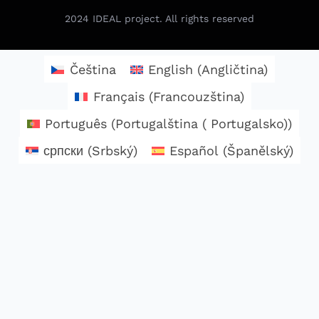
2024
IDEAL project. All rights reserved
Čeština
English
(
Angličtina
)
Français
(
Francouzština
)
Português
(
Portugalština ( Portugalsko)
)
српски
(
Srbský
)
Español
(
Španělský
)